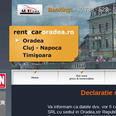
Booking:
+40 788 - 523 - 
Our cars
Home
price & reservation
Declaratie 
Va informam ca datele dvs. vor fi
SRL cu sediul in Oradea,str Republic