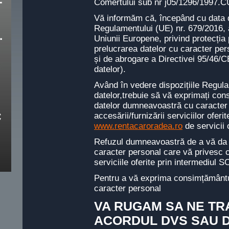
Comertului sub nr j05/1296/1997.
Vă informăm că, începând cu data d
Regulamentului (UE) nr. 679/2016, a
Uniunii Europene, privind protecția
prelucrarea datelor cu caracter pers
și de abrogare a Directivei 95/46/C
datelor).
Având în vedere dispozițiile Regula
datelor,trebuie să vă exprimați con
datelor dumneavoastră cu caracter p
accesării/furnizării serviciilor of
www.rentacaroradea.ro
de servicii 
Refuzul dumneavoastră de a vă da a
caracter personal care vă privesc c
serviciile oferite prin intermedi
Pentru a vă exprima consimțământul 
caracter personal
VA RUGAM SA NE TR
ACORDUL DVS SAU 