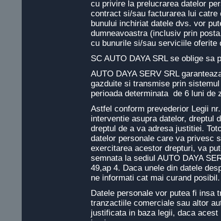
cu privire la prelucrarea datelor per
contract si/sau facturarea lui catre
bunului inchiriat datele dvs. vor put
dumneavoastra (inclusiv prin posta,
cu bunurile si/sau serviciile oferite
SC AUTO DAYA SRL se oblige sa pas
AUTO DAYA SERV SRL garanteaza sec
gazduite si transmise prin sistemul
perioada determinata de 6 luni de z
Astfel conform prevederior Legii nr
interventie asupra datelor, dreptul d
dreptul de a va adresa justitiei. Tot
datelor personale care va privesc si
exercitarea acestor drepturi, va put
semnata la sediul AUTO DAYA SERV
49,ap 4. Daca unele din datele de
ne informati cat mai curand posibil.
Datele personale vor putea fi insa tr
tranzactiile comerciale sau altor aut
justificata in baza legii, daca acest 