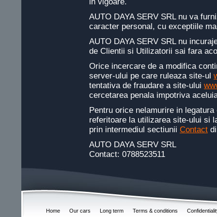
in vigoare.
AUTO DAYA SERV SRL nu va furniza
caracter personal, cu exceptiile ma
AUTO DAYA SERV SRL nu incurajeaza
de Clientii si Utilizatorii sai fara ac
Orice incercare de a modifica conti
server-ului pe care ruleaza site-ul
tentativa de fraudare a site-ului
www
cercetarea penala impotriva aceluia
Pentru orice nelamurire in legatura
referitoare la utilizarea site-ului si
prin intermediul sectiunii
Contact
di
AUTO DAYA SERV SRL
Contact: 0788523511
Home
Our cars
Long term
Terms & conditions
Confidentiali